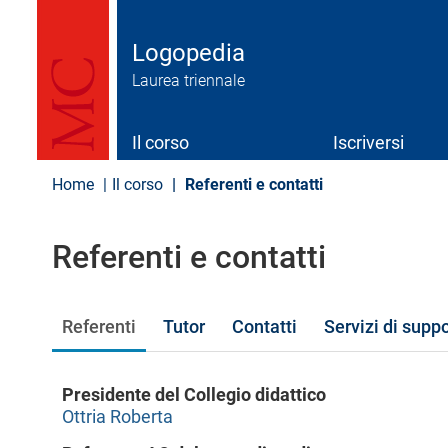
S
a
l
Logopedia
t
Laurea triennale
a
a
l
c
Il corso
Iscriversi
o
n
Home
Il corso
Referenti e contatti
t
e
n
Referenti e contatti
u
t
o
p
Referenti
Tutor
Contatti
Servizi di supp
r
i
n
c
Presidente del Collegio didattico
i
Ottria Roberta
p
a